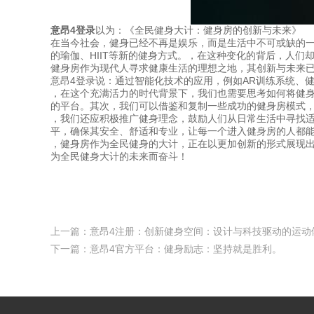
意昂4登录
以为：《全民健身大计：健身房的创新与未来》
在当今社会，健身已经不再是娱乐，而是生活中不可或缺的
的瑜伽、HIIT等新的健身方式。，在这种变化的背后，人们
健身房作为现代人寻求健康生活的理想之地，其创新与未来已
意昂4登录说：通过智能化技术的应用，例如AR训练系统、
，在这个充满活力的时代背景下，我们也需要思考如何将健
的平台。其次，我们可以借鉴和复制一些成功的健身房模式，如
，我们还应积极推广健身理念，鼓励人们从日常生活中寻找
平，确保其安全、舒适和专业，让每一个进入健身房的人都
，健身房作为全民健身的大计，正在以更加创新的形式展现
为全民健身大计的未来而奋斗！
上一篇：
意昂4注册：创新健身空间：设计与科技驱动的运动
下一篇：
意昂4官方平台：健身励志：坚持就是胜利。