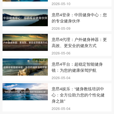
2026-05-10
意昂4登录：中田健身中心：您
的专业健身伙伴
2026-05-09
意昂4代理：户外健身神器：更
高效、更安全的健身方式
2026-05-06
意昂4平台：超稳定智能健身
镜：为您的健康保驾护航
2026-05-04
意昂4娱乐：“健身教练培训中
心：全方位助力您的个性化健
身之旅”
2026-05-04