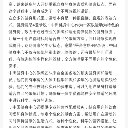
高，越来越多的人开始重视自身的身体素质和健康状态。而在
这个过程中，健身成为了一个不可忽视的话题。
在众多的健身形式里，运动本身是一种很直接、直观的表达方
式。
健身
意昂4登录说：中田健身中心作为一家以运动为特色的
健身房，致力于通过专业的训练和理念提供优质的健身服务，
让每一个用户都能找到适合自己的锻炼方法，并且能够实现自
我提升，达到健康的生活状态。
意昂4平台
意昂4登录说：中田
健身中心不仅有传统的拳击馆、瑜伽馆，还有最新的HIIT课
程、有氧训练等多样化的器材，全方位满足不同用户的个性化
需求。
中田健身中心的教练团队来自全国各地的顶尖健身师和运动
员，他们拥有丰富的人体工程学知识和多年的心肺运动实战经
验。他们的专业技能和实践经验丰富，可以为用户量身打造最
适合自己的锻炼计划，确保每一位学员都能在安全舒适的环境
中进行科学、有效的训练。
，中田健身中心还提供专业的营养配餐服务，结合用户的饮食
习惯和身体状况，制定个性化的膳食方案，帮助用户在运动的
同时保持健康的生活方式。这种个性化、科学的营养搭配，让
用户的肌肉增长速度更快，体态更加紧致，达到更好的锻炼效